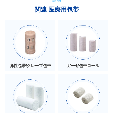
製品
関連 医療用包帯
弾性包帯/クレープ包帯
ガーゼ包帯ロール