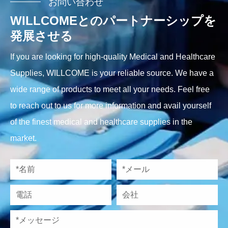
お問い合わせ
WILLCOMEとのパートナーシップを
発展させる
If you are looking for high-quality Medical and Healthcare
Supplies, WILLCOME is your reliable source. We have a
wide range of products to meet all your needs. Feel free
to reach out to us for more information and avail yourself
of the finest medical and healthcare supplies in the
market.