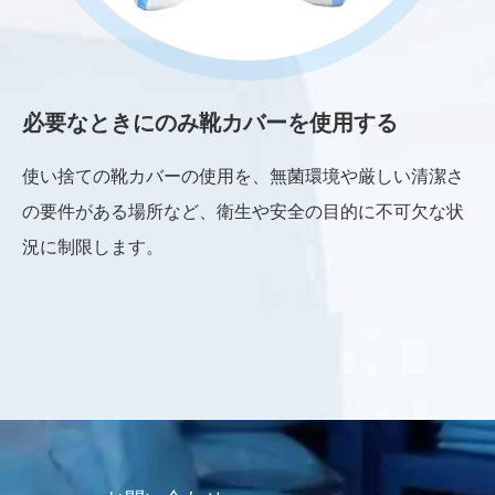
必要なときにのみ靴カバーを使用する
再
使い捨ての靴カバーの使用を、無菌環境や厳しい清潔さ
使
の要件がある場所など、衛生や安全の目的に不可欠な状
作
況に制限します。
い
を