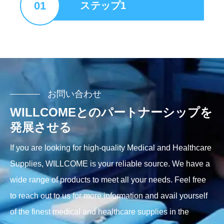
01
ステップ1
お問い合わせ
WILLCOMEとのパートナーシップを
発展させる
If you are looking for high-quality Medical and Healthcare
Supplies, WILLCOME is your reliable source. We have a
wide range of products to meet all your needs. Feel free
to reach out to us for more information and avail yourself
of the finest medical and healthcare supplies in the