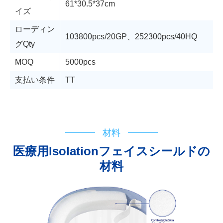
61*30.5*37cm
イズ
ローディン
103800pcs/20GP、252300pcs/40HQ
グQty
MOQ
5000pcs
支払い条件
TT
テクニカルサポート
フローチャート
IFU
登録証明書
テストレポート
材料
医療用lsolationフェイスシールドの
材料